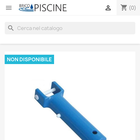
shopping_cart


(0)
search
NON DISPONIBILE