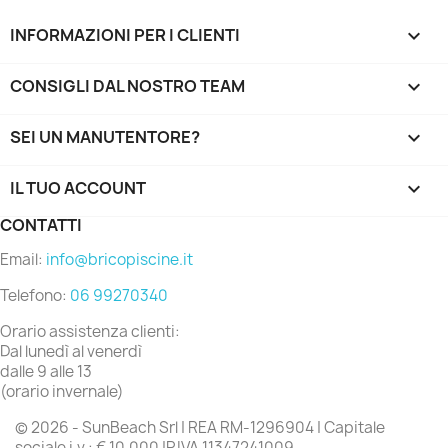
INFORMAZIONI PER I CLIENTI

CONSIGLI DAL NOSTRO TEAM

SEI UN MANUTENTORE?

IL TUO ACCOUNT

CONTATTI
Email:
info@bricopiscine.it
Telefono:
06 99270340
Orario assistenza clienti:
Dal lunedì al venerdì
dalle 9 alle 13
(orario invernale)
© 2026 - SunBeach Srl | REA RM-1296904 | Capitale
sociale i.v.: € 10.000 |P.IVA 11347241009