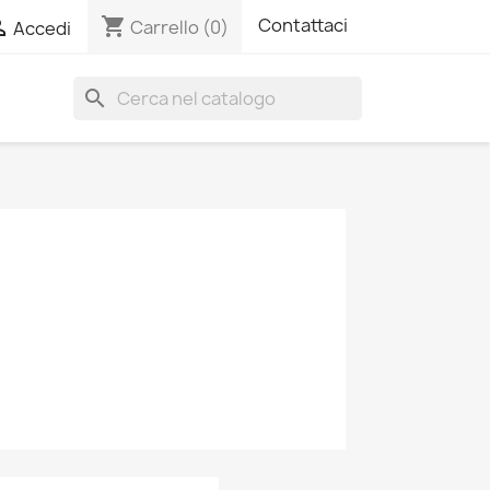
shopping_cart
Contattaci

Carrello
(0)
Accedi
search
O