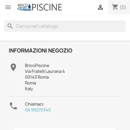
shopping_cart


(0)
search
INFORMAZIONI NEGOZIO

BricoPiscine
Via Fratelli Laurana 4
00143 Roma
Roma
Italy

Chiamaci:
06 99270340